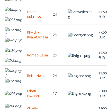
Dejan
41.500
24
|
Kulusevski
EUR
Khvicha
77.500
23
|
Kvaratskhelia
EUR
11.500
Romeo Lavia
20
|
EUR
11.000
Reiss Nelson
24
|
EUR
Ethan
2.300.
17
Nwaneri
EUR
Charlie
2.900.