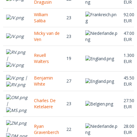
Dragusin
EUR
William
92.000
23
Saliba
EUR
Micky van de
47.000
23
Ven
EUR
Reuell
1.300.
19
|
Walters
EUR
|
Benjamin
45.500
27
White
EUR
Charles De
27.500
23
|
Ketelaere
EUR
Ryan
28.000
22
|
Gravenberch
EUR