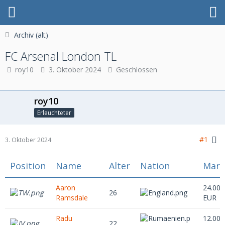
Archiv (alt)
FC Arsenal London TL
roy10
3. Oktober 2024
Geschlossen
roy10
Erleuchteter
#1
3. Oktober 2024
Position
Name
Alter
Nation
Mark
Aaron
24.000
26
Ramsdale
EUR
Radu
12.000
22