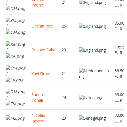
21
|
Patino
EUR
85.000
Declan Rice
25
|
EUR
105.50
Bukayo Saka
23
|
EUR
58.500
Xavi Simons
21
|
EUR
Sandro
63.000
24
|
Tonali
EUR
Nicolas
32.000
23
Jackson
EUR