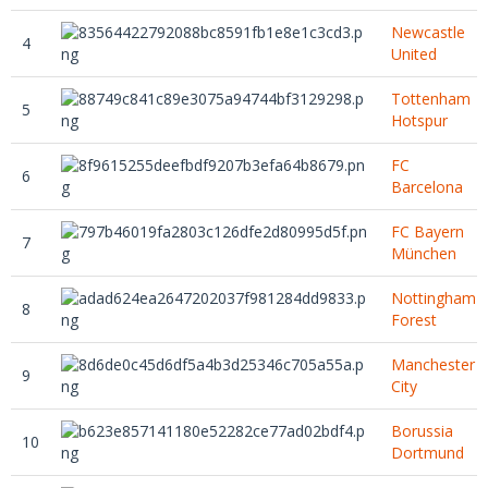
Newcastle
4
United
Tottenham
5
Hotspur
FC
6
Barcelona
FC Bayern
7
München
Nottingham
8
Forest
Manchester
9
City
Borussia
10
Dortmund