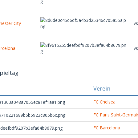
ester City
vs
rcelona
vs
Spieltag
Verein
FC Chelsea
FC Paris Saint-Germai
FC Barcelona