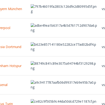
ayern München
vs
verpool
vs
ssia Dortmund
vs
enham Hotspur
vs
senal
vs
tus Turin
vs