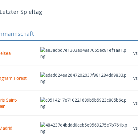
etzter Spieltag
mmannschaft
elsea
vs
ngham Forest
vs
ris Saint-
vs
ain
Madrid
vs