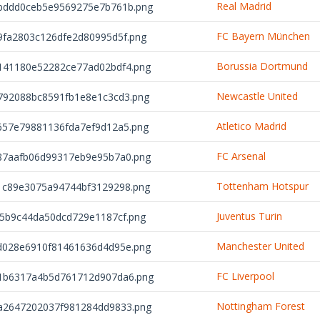
Real Madrid
FC Bayern München
Borussia Dortmund
Newcastle United
Atletico Madrid
FC Arsenal
Tottenham Hotspur
Juventus Turin
Manchester United
FC Liverpool
Nottingham Forest