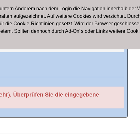
en
Highscore
Statistiken
Freie Vereine
Spieler-Pool
 untern Anderem nach dem Login die Navigation innerhalb der 
alten aufgezeichnet. Auf weitere Cookies wird verzichtet. Durc
tball to Dream - Stärke
für die Cookie-Richtlinien gesetzt. Wird der Browser geschloss
bietern. Sollten dennoch durch Ad-On´s oder Links weitere Coo
mehr). Überprüfen Sie die eingegebene