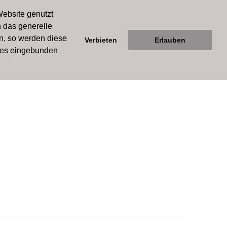
Forum
Website genutzt
h das generelle
 Sim
en, so werden diese
Verbieten
Erlauben
kies eingebunden