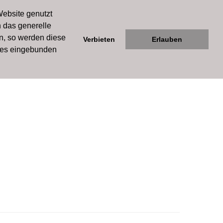
Forum
Website genutzt
h das generelle
 Sim
en, so werden diese
Verbieten
Erlauben
kies eingebunden