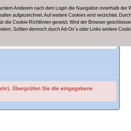
en
Highscore
Statistiken
Freie Vereine
Spieler-Pool
 untern Anderem nach dem Login die Navigation innerhalb der 
alten aufgezeichnet. Auf weitere Cookies wird verzichtet. Durc
tball to Dream - Stärke
für die Cookie-Richtlinien gesetzt. Wird der Browser geschloss
bietern. Sollten dennoch durch Ad-On´s oder Links weitere Coo
mehr). Überprüfen Sie die eingegebene